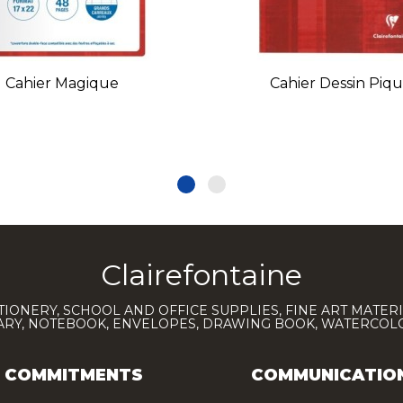
Cahier Magique
Cahier Dessin Piq
Clairefontaine
TIONERY, SCHOOL AND OFFICE SUPPLIES, FINE ART MATERI
IARY, NOTEBOOK, ENVELOPES, DRAWING BOOK, WATERCO
COMMITMENTS
COMMUNICATIO