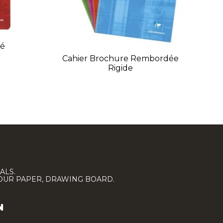
ué
Cahier Brochure Rembordée
Rigide
ALS.
LOUR PAPER, DRAWING BOARD.
N