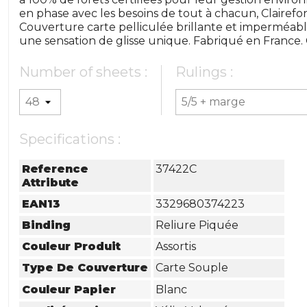
en phase avec les besoins de tout à chacun, Clairefon
Couverture carte pelliculée brillante et imperméable
une sensation de glisse unique. Fabriqué en France. C
Number of sheets :
Rulings :
Specifications :
Reference
37422C
Attribute
EAN13
3329680374223
Binding
Reliure Piquée
Couleur Produit
Assortis
Type De Couverture
Carte Souple
Couleur Papier
Blanc