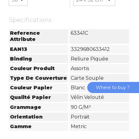
Specifications :
Reference
63341C
Attribute
EAN13
3329680633412
Binding
Reliure Piquée
Couleur Produit
Assortis
Type De Couverture
Carte Souple
Where to buy ?
Couleur Papier
Blanc
Qualité Papier
Vélin Velouté
Grammage
90 G/m²
Orientation
Portrait
Gamme
Metric