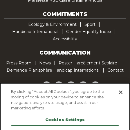
Manifeste RSE Clairefontaine Rhodia
COMMITMENTS
Ecology & Environment
Sport
Handicap International
Gender Equality Index
Accessibility
COMMUNICATION
Press Room
News
Poster Harcèlement Scolaire
Demande Planisphère Handicap International
Contact
Facebook
Twitter
YouTube
Pinterest
TikTok
By clicking “Accept All Cookies”, you agree to the
storing of cookies on your device to enhance site
Cookie Policy
navigation, analyze site usage, and assist in our
Privacy policy
marketing efforts.
Legal Notice
Cookies Settings
Sitemap
Contactez-nous