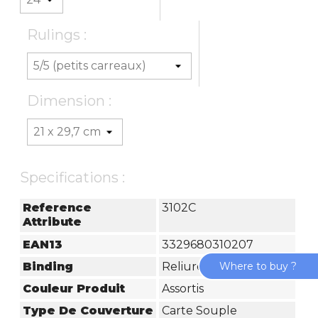
Rulings :
Dimension :
Specifications :
Reference
3102C
Attribute
EAN13
3329680310207
Where to buy ?
Binding
Reliure Piquée
Couleur Produit
Assortis
Type De Couverture
Carte Souple