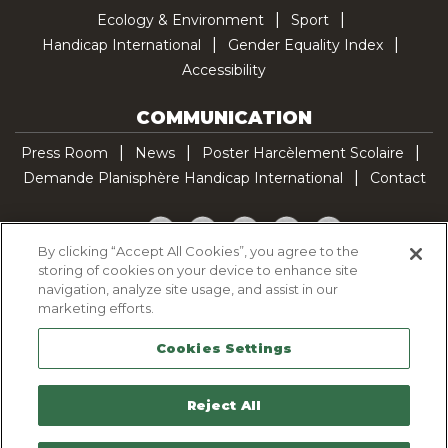
Ecology & Environment
Sport
Handicap International
Gender Equality Index
Accessibility
COMMUNICATION
Press Room
News
Poster Harcèlement Scolaire
Demande Planisphère Handicap International
Contact
Facebook
Twitter
YouTube
Pinterest
TikTok
By clicking “Accept All Cookies”, you agree to the
storing of cookies on your device to enhance site
Cookie Policy
navigation, analyze site usage, and assist in our
Privacy policy
marketing efforts.
Legal Notice
Cookies Settings
Sitemap
Contactez-nous
Reject All