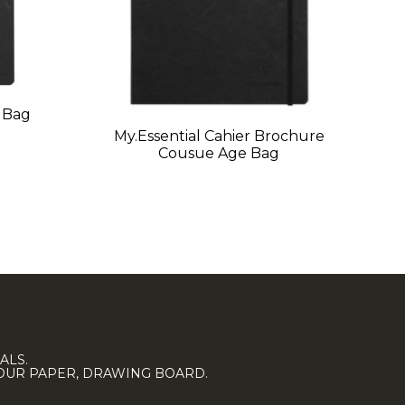
 Bag
My.Essential Cahier Brochure
My
Cousue Age Bag
ALS.
LOUR PAPER, DRAWING BOARD.