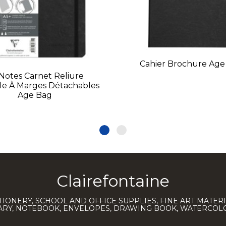
Cahier Brochure Age
Notes Carnet Reliure
ale À Marges Détachables
Age Bag
Clairefontaine
TIONERY, SCHOOL AND OFFICE SUPPLIES, FINE ART MATERI
IARY, NOTEBOOK, ENVELOPES, DRAWING BOOK, WATERCO