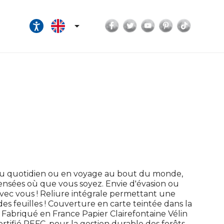
Facebook
Twitter
YouTube
Pinterest
TikTok

Au quotidien ou en voyage au bout du monde,
pensées où que vous soyez. Envie d'évasion ou
vec vous ! Reliure intégrale permettant une
 des feuilles ! Couverture en carte teintée dans la
 ! Fabriqué en France Papier Clairefontaine Vélin
rtifié PEFC, pour la gestion durable des forêts