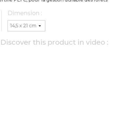
Dimension :
Discover this product in video :