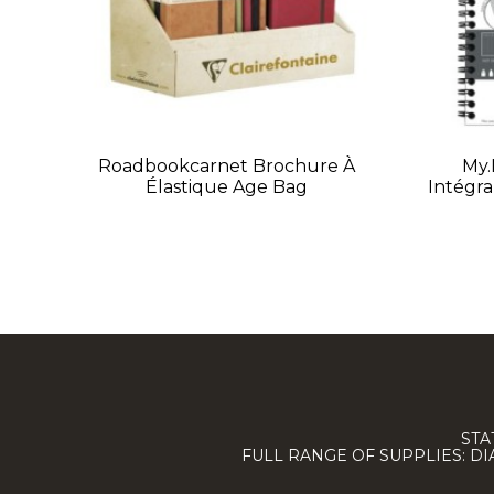
Roadbookcarnet Brochure À
My.
Élastique Age Bag
Intégr
STA
FULL RANGE OF SUPPLIES: D