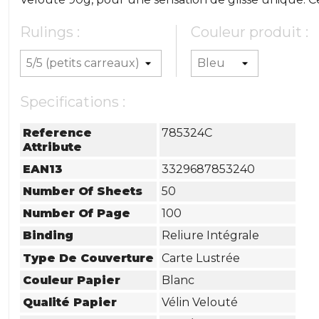
Rulings :
Couleur produit :
Specifications :
Reference
785324C
Attribute
EAN13
3329687853240
Number Of Sheets
50
Number Of Page
100
Binding
Reliure Intégrale
Type De Couverture
Carte Lustrée
Couleur Papier
Blanc
Qualité Papier
Vélin Velouté