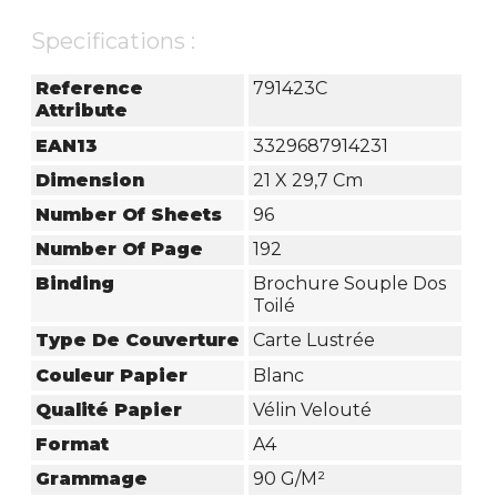
Specifications :
Reference
791423C
Attribute
EAN13
3329687914231
Dimension
21 X 29,7 Cm
Number Of Sheets
96
Number Of Page
192
Binding
Brochure Souple Dos
Toilé
Type De Couverture
Carte Lustrée
Couleur Papier
Blanc
Qualité Papier
Vélin Velouté
Format
A4
Grammage
90 G/m²