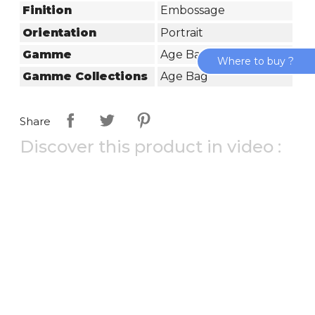
Finition
Embossage
Orientation
Portrait
Gamme
Age Bag
Where to buy ?
Gamme Collections
Age Bag
Share
Discover this product in video :