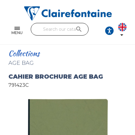
Notebooks and pads
Single and double sheets
search
Fine arts
MENU

Correspondence
Collections
Handicraft
AGE BAG
Wrapping papers
CAHIER BROCHURE AGE BAG
791423C
Pencil cases & Leather goods
FIND OUR COLLECTIONS
All the collections