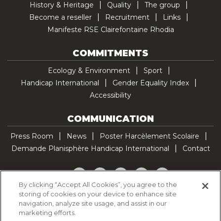
History & Heritage
Quality
The group
Become a reseller
Recruitment
Links
Manifeste RSE Clairefontaine Rhodia
COMMITMENTS
Ecology & Environment
Sport
Handicap International
Gender Equality Index
Accessibility
COMMUNICATION
Press Room
News
Poster Harcèlement Scolaire
Demande Planisphère Handicap International
Contact
Facebook
Twitter
YouTube
Pinterest
TikTok
By clicking “Accept All Cookies”, you agree to the
storing of cookies on your device to enhance site
Cookie Policy
navigation, analyze site usage, and assist in our
Privacy policy
marketing efforts.