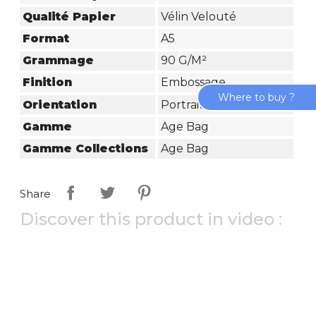
Qualité Papier
Vélin Velouté
Format
A5
Grammage
90 G/m²
Finition
Embossage
Where to buy ?
Orientation
Portrait
Gamme
Age Bag
Gamme Collections
Age Bag
Share
Discover this product in video :