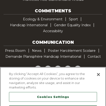
COMMITMENTS
Ecology & Environment
Sport
Handicap International
Gender Equality Index
Accessibility
COMMUNICATION
Press Room
News
Poster Harcèlement Scolaire
Demande Planisphère Handicap International
Contact
Facebook
Twitter
YouTube
Pinterest
TikTok
By clicking “Accept All Cookies”, you agree to the
storing of cookies on your device to enhance site
Cookie Policy
navigation, analyze site usage, and assist in our
Privacy policy
marketing efforts.
Legal Notice
Cookies Settings
Sitemap
Contactez-nous