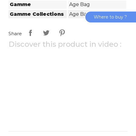
Gamme
Age Bag
Gamme Collections
Age Bag
Where to buy ?
Share
Discover this product in video :