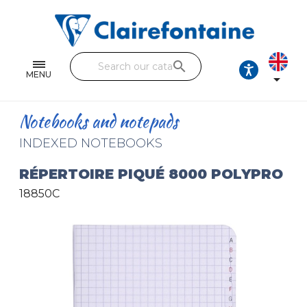
Notebooks and pads
Single and double sheets
search
Fine arts
MENU

Correspondence
Notebooks and notepads
Handicraft
INDEXED NOTEBOOKS
Wrapping papers
RÉPERTOIRE PIQUÉ 8000 POLYPRO
18850C
Pencil cases & Leather goods
FIND OUR COLLECTIONS
All the collections