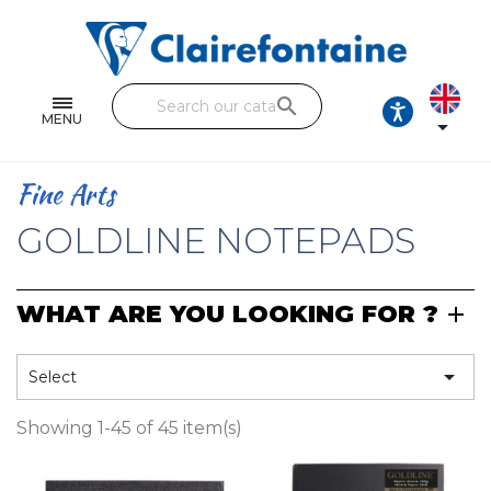
Notebooks and pads
Single and double sheets
search
Fine arts
MENU

Correspondence
Fine Arts
Handicraft
GOLDLINE NOTEPADS
Wrapping papers
WHAT ARE YOU LOOKING FOR ?
Pencil cases & Leather goods
FIND OUR COLLECTIONS

Select
All the collections
Showing 1-45 of 45 item(s)