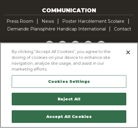
COMMUNICATION
Press Room
News
Poster Harcèlement Scolaire
Demande Planisphère Handicap International
Contact
Facebook
Twitter
YouTube
Pinterest
TikTok
By clicking “Accept All Cookies”, you agree to the
storing of cookies on your device to enhance site
Cookie Policy
navigation, analyze site usage, and assist in our
Privacy policy
marketing efforts.
Legal Notice
Cookies Settings
Sitemap
Contactez-nous
Reject All
Accept All Cookies