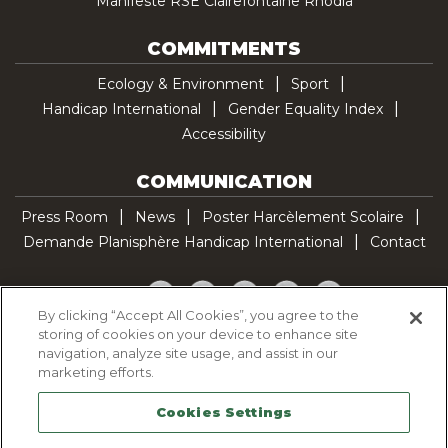
Manifeste RSE Clairefontaine Rhodia
COMMITMENTS
Ecology & Environment
Sport
Handicap International
Gender Equality Index
Accessibility
COMMUNICATION
Press Room
News
Poster Harcèlement Scolaire
Demande Planisphère Handicap International
Contact
Facebook
Twitter
YouTube
Pinterest
TikTok
By clicking “Accept All Cookies”, you agree to the
storing of cookies on your device to enhance site
Cookie Policy
navigation, analyze site usage, and assist in our
Privacy policy
marketing efforts.
Legal Notice
Cookies Settings
Sitemap
Contactez-nous