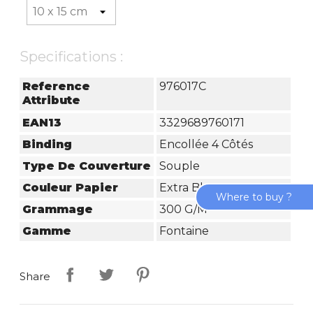
Specifications :
Reference
976017C
Attribute
EAN13
3329689760171
Binding
Encollée 4 Côtés
Type De Couverture
Souple
Couleur Papier
Extra Blanc
Where to buy ?
Grammage
300 G/m²
Gamme
Fontaine
Share