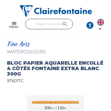
Notebooks and pads
Single and double sheets
search
Fine arts
MENU

Correspondence
Fine Arts
Handicraft
WATERCOLOURS
Wrapping papers
BLOC PAPIER AQUARELLE ENCOLLÉ
4 CÔTÉS FONTAINE EXTRA BLANC
Pencil cases & Leather goods
300G
976017C
FIND OUR COLLECTIONS
All the collections