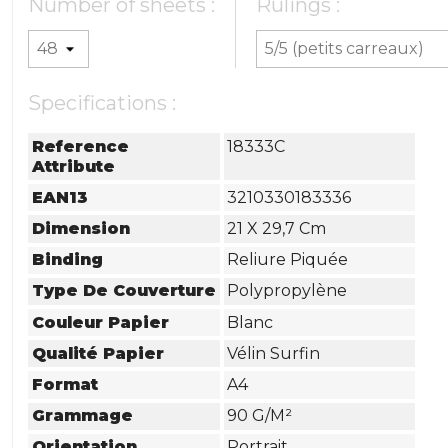
Number of sheets :
Rulings :
Specifications :
Reference
18333C
Attribute
EAN13
3210330183336
Dimension
21 X 29,7 Cm
Binding
Reliure Piquée
Type De Couverture
Polypropylène
Couleur Papier
Blanc
Qualité Papier
Vélin Surfin
Format
A4
Grammage
90 G/m²
Orientation
Portrait