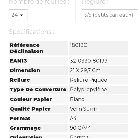
Nombre de feuilles :
Réglure :
Spécifications :
Référence
18019C
Déclinaison
EAN13
3210330180199
Dimension
21 X 29,7 Cm
Reliure
Reliure Piquée
Type De Couverture
Polypropylène
Couleur Papier
Blanc
Qualité Papier
Vélin Surfin
Format
A4
Grammage
90 G/m²
Orientation
Portrait