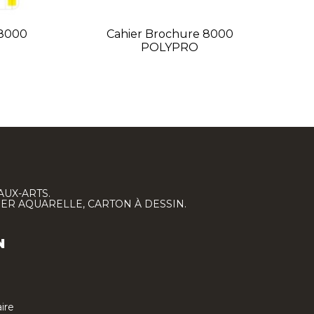
 8000
Cahier Brochure 8000
C
POLYPRO
AUX-ARTS.
IER AQUARELLE, CARTON À DESSIN.
N
ire