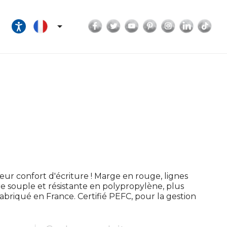
Facebook
Twitter
YouTube
Pinterest
Instagram
LinkedI
Tik

eur confort d'écriture ! Marge en rouge, lignes
re souple et résistante en polypropylène, plus
Fabriqué en France. Certifié PEFC, pour la gestion