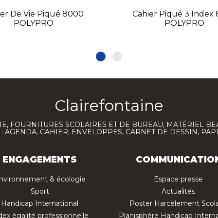
er De Vie Piqué 8000
Cahier Piqué 3 Index
POLYPRO
POLYPRO
Clairefontaine
E, FOURNITURES SCOLAIRES ET DE BUREAU, MATÉRIEL BE
 AGENDA, CAHIER, ENVELOPPES, CARNET DE DESSIN, PAP
ENGAGEMENTS
COMMUNICATIO
nvironnement & écologie
Espace presse
Sport
Actualités
Handicap International
Poster Harcèlement Scola
dex égalité professionnelle
Planisphère Handicap Interna