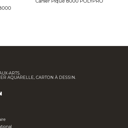
Cahier Piqué 8000 POLYPRO
 8000
AUX-ARTS.
IER AQUARELLE, CARTON À DESSIN.
N
ire
tional