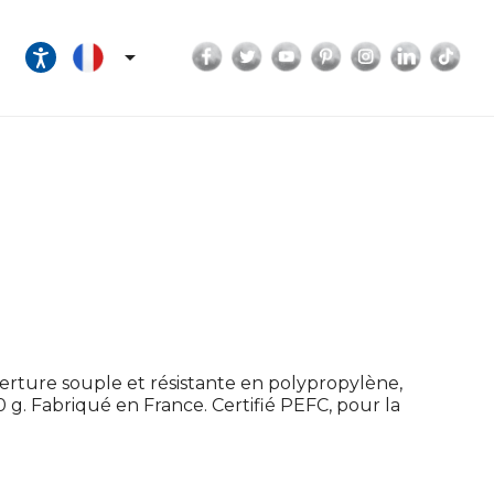
Facebook
Twitter
YouTube
Pinterest
Instagram
LinkedI
Tik

verture souple et résistante en polypropylène,
0 g. Fabriqué en France. Certifié PEFC, pour la