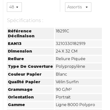
Spécifications :
Référence
18291C
Déclinaison
EAN13
3210330182919
Dimension
24 X 32 CM
Reliure
Reliure Piquée
Type De Couverture
Polypropylène
Couleur Papier
Blanc
Qualité Papier
Vélin Surfin
Grammage
90 G/m²
Orientation
Portrait
Gamme
Ligne 8000 Polypro