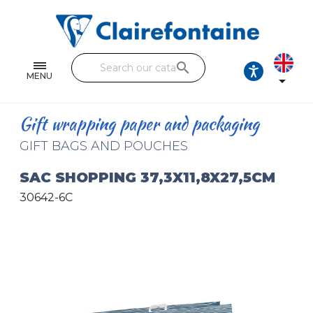
Notebooks and pads
Single and double sheets
search
Fine arts
MENU

Correspondence
Gift wrapping paper and packaging
Handicraft
GIFT BAGS AND POUCHES
Wrapping papers
SAC SHOPPING 37,3X11,8X27,5CM
30642-6C
Pencil cases & Leather goods
FIND OUR COLLECTIONS
All the collections