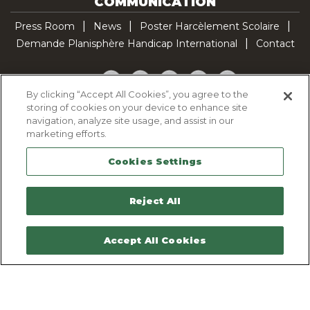
COMMUNICATION
Press Room
News
Poster Harcèlement Scolaire
Demande Planisphère Handicap International
Contact
Facebook
Twitter
YouTube
Pinterest
TikTok
By clicking “Accept All Cookies”, you agree to the
storing of cookies on your device to enhance site
Cookie Policy
navigation, analyze site usage, and assist in our
Privacy policy
marketing efforts.
Legal Notice
Cookies Settings
Sitemap
Contactez-nous
Reject All
Accept All Cookies