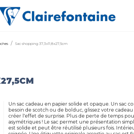
uches
Sac shopping 37,3x11,8x27,5cm
X27,5CM
Un sac cadeau en papier solide et opaque. Un sac c
besoin de scotch ou de bolduc, glissez votre cadeau 
créer l'effet de surprise. Plus de perte de temps p
asymétriques ! Le sac permet une présentation simple
est solide et peut être réutilisé plusieurs fois. Intér
soignée. Une étiquette originale assortie au sac est 