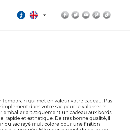
Facebook
Twitter
YouTube
Pinterest
TikTok

ontemporain qui met en valeur votre cadeau. Pas
simplement dans votre sac pour le valoriser et
our emballer artistiquement un cadeau aux bords
, rapide et esthétique. De très bonne qualité, il
ieur du sac rayé multicolore pour une finition
fixée à la poignée. Elle vous permet de noter un