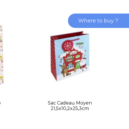
Where to buy ?
e
Sac Cadeau Moyen
21,5x10,2x25,3cm