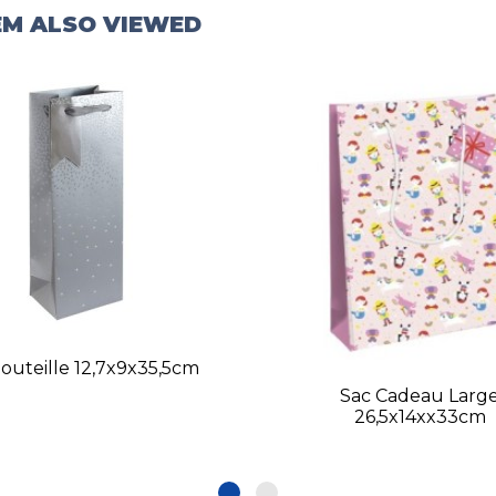
EM ALSO VIEWED
outeille 12,7x9x35,5cm
Sac Cadeau Larg
26,5x14xx33cm