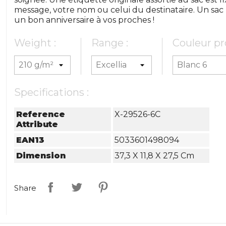
message, votre nom ou celui du destinataire. Un sac 
un bon anniversaire à vos proches !
Weight :
Range :
Couleur pr
Specifications :
Reference
X-29526-6C
Attribute
EAN13
5033601498094
Dimension
37,3 X 11,8 X 27,5 Cm
Share