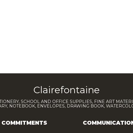
Clairefontaine
TIONERY, SCHOOL AND OFFICE SUPPLIES, FINE ART MATERI
IARY, NOTEBOOK, ENVELOPES, DRAWING BOOK, WATERCO
COMMITMENTS
COMMUNICATIO