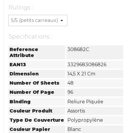
Rulings :
Specifications :
Reference
308682C
Attribute
EAN13
3329683086826
Dimension
14,5 X 21 Cm
Number Of Sheets
48
Number Of Page
96
Binding
Reliure Piquée
Couleur Produit
Assortis
Type De Couverture
Polypropylène
Couleur Papier
Blanc