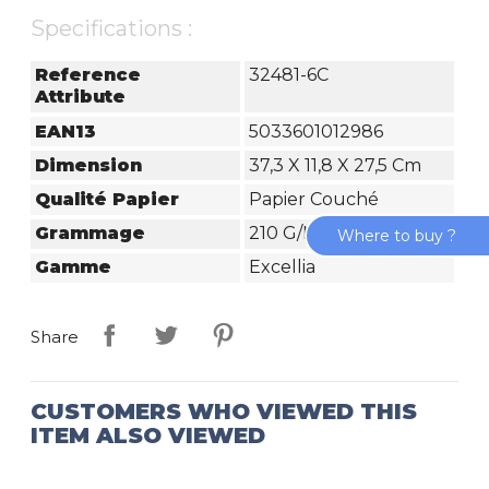
Specifications :
Reference
32481-6C
Attribute
EAN13
5033601012986
Dimension
37,3 X 11,8 X 27,5 Cm
Qualité Papier
Papier Couché
Grammage
210 G/m²
Where to buy ?
Gamme
Excellia
Share
CUSTOMERS WHO VIEWED THIS
ITEM ALSO VIEWED