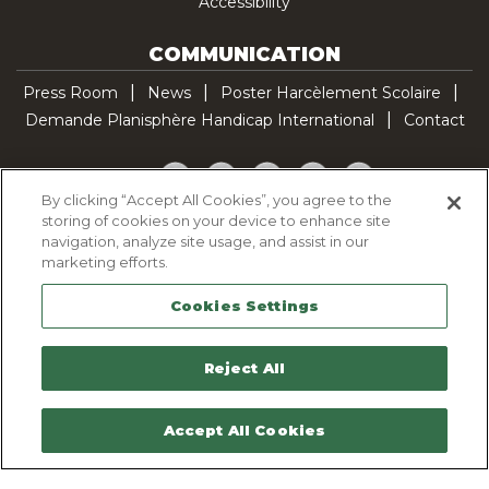
Accessibility
COMMUNICATION
Press Room
News
Poster Harcèlement Scolaire
Demande Planisphère Handicap International
Contact
Facebook
Twitter
YouTube
Pinterest
TikTok
By clicking “Accept All Cookies”, you agree to the
storing of cookies on your device to enhance site
Cookie Policy
navigation, analyze site usage, and assist in our
Privacy policy
marketing efforts.
Legal Notice
Cookies Settings
Sitemap
Contactez-nous
Reject All
Accept All Cookies