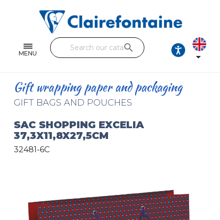
Notebooks and pads
Single and double sheets
search
Fine arts
MENU

Correspondence
Gift wrapping paper and packaging
Handicraft
GIFT BAGS AND POUCHES
Wrapping papers
SAC SHOPPING EXCELIA
37,3X11,8X27,5CM
Pencil cases & Leather goods
32481-6C
FIND OUR COLLECTIONS
All the collections