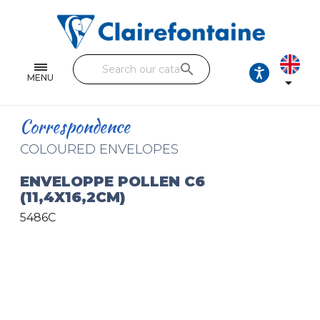
Notebooks and pads
Single and double sheets
search
Fine arts
MENU

Correspondence
Correspondence
Handicraft
COLOURED ENVELOPES
Wrapping papers
ENVELOPPE POLLEN C6
(11,4X16,2CM)
Pencil cases & Leather goods
5486C
FIND OUR COLLECTIONS
All the collections