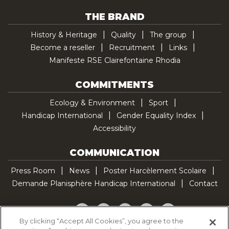
THE BRAND
History & Heritage
Quality
The group
Become a reseller
Recruitment
Links
Manifeste RSE Clairefontaine Rhodia
COMMITMENTS
Ecology & Environment
Sport
Handicap International
Gender Equality Index
Accessibility
COMMUNICATION
Press Room
News
Poster Harcèlement Scolaire
Demande Planisphère Handicap International
Contact
Facebook
Twitter
YouTube
Pinterest
TikTok
By clicking “Accept All Cookies”, you agree to the