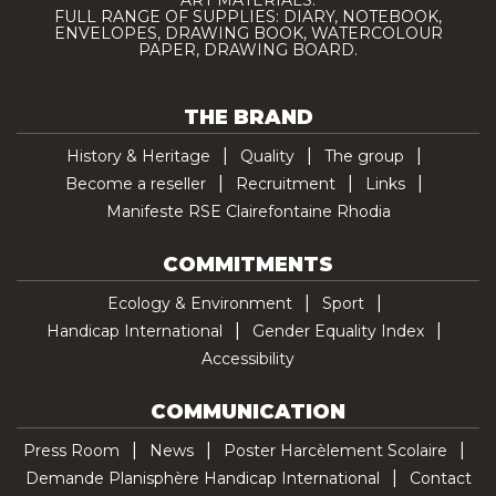
ART MATERIALS.
FULL RANGE OF SUPPLIES: DIARY, NOTEBOOK,
ENVELOPES, DRAWING BOOK, WATERCOLOUR
PAPER, DRAWING BOARD.
THE BRAND
History & Heritage
Quality
The group
Become a reseller
Recruitment
Links
Manifeste RSE Clairefontaine Rhodia
COMMITMENTS
Ecology & Environment
Sport
Handicap International
Gender Equality Index
Accessibility
COMMUNICATION
Press Room
News
Poster Harcèlement Scolaire
Demande Planisphère Handicap International
Contact