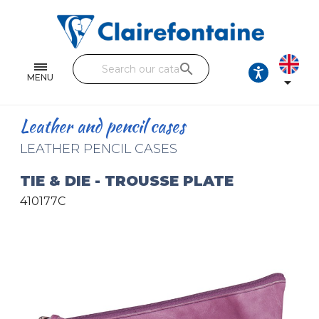
Notebooks and pads
Single and double sheets
search
Fine arts
MENU

Correspondence
Leather and pencil cases
Handicraft
LEATHER PENCIL CASES
Wrapping papers
TIE & DIE - TROUSSE PLATE
410177C
Pencil cases & Leather goods
FIND OUR COLLECTIONS
All the collections