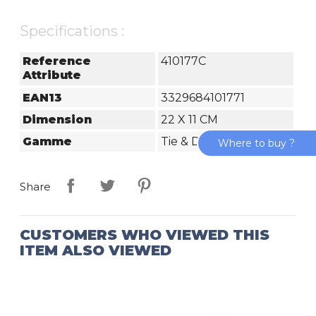
Specifications :
Reference
410177C
Attribute
EAN13
3329684101771
Dimension
22 X 11 CM
Gamme
Tie & Die
Where to buy ?
Share
CUSTOMERS WHO VIEWED THIS
ITEM ALSO VIEWED