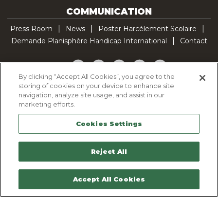
COMMUNICATION
Press Room
News
Poster Harcèlement Scolaire
Demande Planisphère Handicap International
Contact
Facebook
Twitter
YouTube
Pinterest
TikTok
By clicking “Accept All Cookies”, you agree to the
storing of cookies on your device to enhance site
Cookie Policy
navigation, analyze site usage, and assist in our
Privacy policy
marketing efforts.
Legal Notice
Cookies Settings
Sitemap
Contactez-nous
Reject All
Accept All Cookies