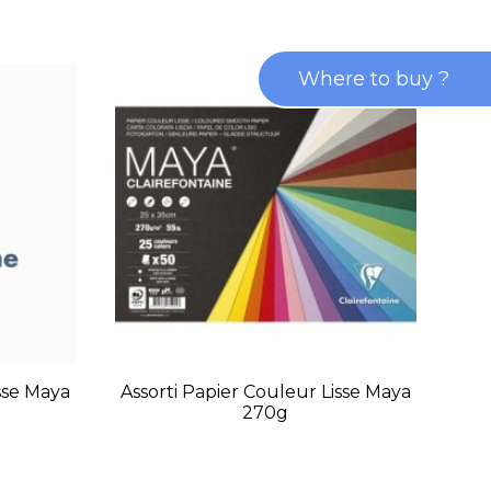
Where to buy ?
sse Maya
Assorti Papier Couleur Lisse Maya
Poc
270g