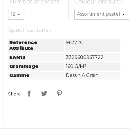
Number of sheets :
Couleur produit :
Specifications :
Reference
96772C
Attribute
EAN13
3329680967722
Grammage
160 G/m²
Gamme
Dessin À Grain
Share