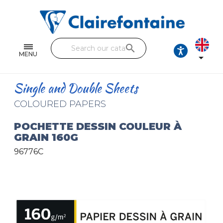
Notebooks and pads
Single and double sheets
search
Fine arts
MENU

Correspondence
Single and Double Sheets
Handicraft
COLOURED PAPERS
Wrapping papers
POCHETTE DESSIN COULEUR À
GRAIN 160G
Pencil cases & Leather goods
96776C
FIND OUR COLLECTIONS
All the collections