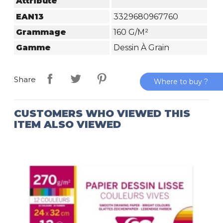
Attribute
EAN13
3329680967760
Grammage
160 G/m²
Gamme
Dessin À Grain
Share
Where to buy ?
CUSTOMERS WHO VIEWED THIS
ITEM ALSO VIEWED