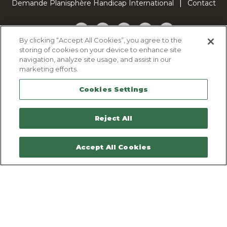
Demande Planisphère Handicap International
Contact
Facebook
Twitter
YouTube
Pinterest
TikTok
By clicking “Accept All Cookies”, you agree to the
storing of cookies on your device to enhance site
Cookie Policy
navigation, analyze site usage, and assist in our
Privacy policy
marketing efforts.
Legal Notice
Cookies Settings
Sitemap
Contactez-nous
Reject All
Accept All Cookies