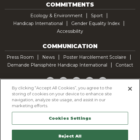
COMMITMENTS
Ecology & Environment
Sport
Handicap International
Gender Equality Index
Accessibility
COMMUNICATION
Press Room
News
Poster Harcèlement Scolaire
Demande Planisphère Handicap International
Contact
Facebook
Twitter
YouTube
Pinterest
TikTok
By clicking “Accept All Cookies”, you agree to the
storing of cookies on your device to enhance site
Cookie Policy
navigation, analyze site usage, and assist in our
Privacy policy
marketing efforts.
Legal Notice
Cookies Settings
Sitemap
Contactez-nous
Reject All