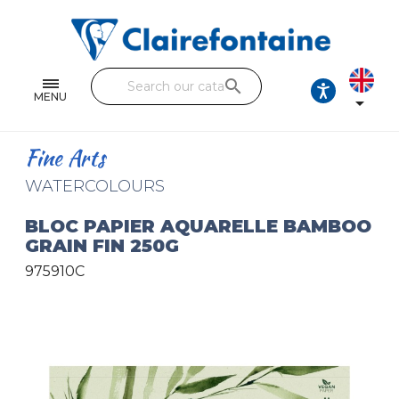
Notebooks and pads
Single and double sheets
search
Fine arts
MENU

Correspondence
Fine Arts
Handicraft
WATERCOLOURS
Wrapping papers
BLOC PAPIER AQUARELLE BAMBOO
GRAIN FIN 250G
Pencil cases & Leather goods
975910C
FIND OUR COLLECTIONS
All the collections