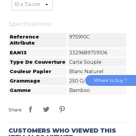
Specifications :
Reference
975910C
Attribute
EAN13
3329689759106
Type De Couverture
Carte Souple
Couleur Papier
Blanc Naturel
Where to buy ?
Grammage
250 G/m²
Gamme
Bamboo
Share
CUSTOMERS WHO VIEWED THIS