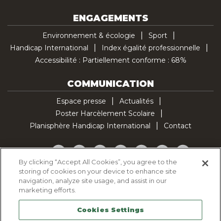
ENGAGEMENTS
Environnement & écologie
Sport
Handicap International
Index égalité professionnelle
Accessibilité : Partiellement conforme : 68%
COMMUNICATION
Espace presse
Actualités
Poster Harcèlement Scolaire
Planisphère Handicap International
Contact
Facebook
Twitter
YouTube
Pinterest
Instagram
LinkedIn
TikTok
By clicking “Accept All Cookies”, you agree to the
storing of cookies on your device to enhance site
Politique d'utilisation des cookies
navigation, analyze site usage, and assist in our
Politique de confidentialité
marketing efforts.
Mentions légales
Cookies Settings
Plan du site