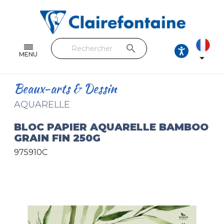
Cahiers & Carnets
Feuilles & Copies
search
Beaux-arts & Dessin
MENU

Correspondance
Beaux-arts & Dessin
Loisirs créatifs
AQUARELLE
Papiers cadeaux et emballages
BLOC PAPIER AQUARELLE BAMBOO
GRAIN FIN 250G
Cuir & trousses
975910C
RETROUVEZ NOS COLLECTIONS
Toutes les collections