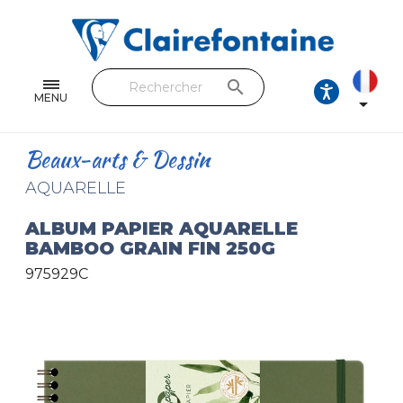
Cahiers & Carnets
Feuilles & Copies
search
Beaux-arts & Dessin
MENU

Correspondance
Beaux-arts & Dessin
Loisirs créatifs
AQUARELLE
Papiers cadeaux et emballages
ALBUM PAPIER AQUARELLE
BAMBOO GRAIN FIN 250G
Cuir & trousses
975929C
RETROUVEZ NOS COLLECTIONS
Toutes les collections