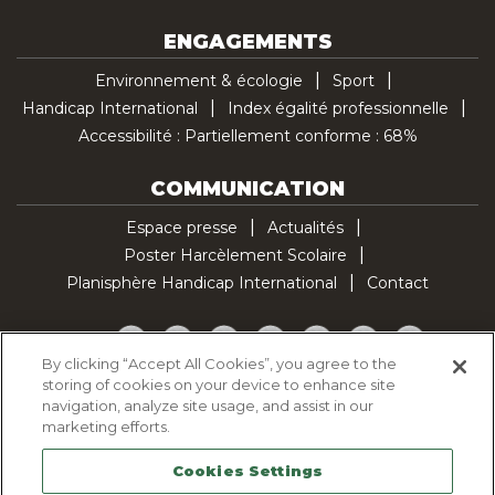
ENGAGEMENTS
Environnement & écologie
Sport
Handicap International
Index égalité professionnelle
Accessibilité : Partiellement conforme : 68%
COMMUNICATION
Espace presse
Actualités
Poster Harcèlement Scolaire
Planisphère Handicap International
Contact
Facebook
Twitter
YouTube
Pinterest
Instagram
LinkedIn
TikTok
By clicking “Accept All Cookies”, you agree to the
storing of cookies on your device to enhance site
Politique d'utilisation des cookies
navigation, analyze site usage, and assist in our
Politique de confidentialité
marketing efforts.
Mentions légales
Cookies Settings
Plan du site