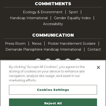
COMMITMENTS
Ecology & Environment
Sport
Handicap International
Gender Equality Index
Accessibility
COMMUNICATION
Press Room
News
Poster Harcèlement Scolaire
Demande Planisphère Handicap International
Contact
Facebook
Twitter
YouTube
Pinterest
TikTok
By clicking “Accept All Cookies”, you agree to the
storing of cookies on your device to enhance site
Cookie Policy
navigation, analyze site usage, and assist in our
Privacy policy
marketing efforts.
Legal Notice
Cookies Settings
Sitemap
Contactez-nous
Reject All