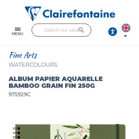
Notebooks and pads
Single and double sheets
search
Fine arts
MENU

Correspondence
Fine Arts
Handicraft
WATERCOLOURS
Wrapping papers
ALBUM PAPIER AQUARELLE
BAMBOO GRAIN FIN 250G
Pencil cases & Leather goods
975929C
FIND OUR COLLECTIONS
All the collections