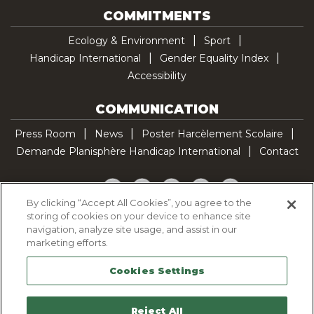
COMMITMENTS
Ecology & Environment
Sport
Handicap International
Gender Equality Index
Accessibility
COMMUNICATION
Press Room
News
Poster Harcèlement Scolaire
Demande Planisphère Handicap International
Contact
Facebook
Twitter
YouTube
Pinterest
TikTok
By clicking “Accept All Cookies”, you agree to the
storing of cookies on your device to enhance site
Cookie Policy
navigation, analyze site usage, and assist in our
Privacy policy
marketing efforts.
Legal Notice
Cookies Settings
Sitemap
Contactez-nous
Reject All