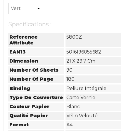
Specifications :
Reference
5800Z
Attribute
EAN13
5016196055682
Dimension
21 X 29,7 Cm
Number Of Sheets
90
Number Of Page
180
Binding
Reliure Intégrale
Type De Couverture
Carte Vernie
Couleur Papier
Blanc
Qualité Papier
Vélin Velouté
Format
A4