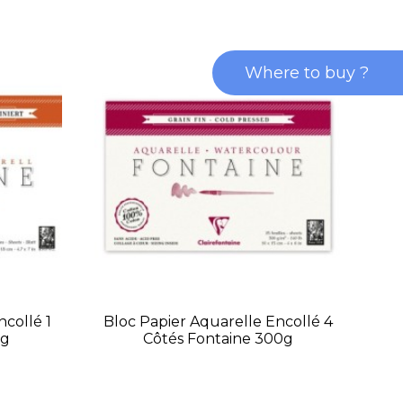
Where to buy ?
ncollé 1
Bloc Papier Aquarelle Encollé 4
0g
Côtés Fontaine 300g