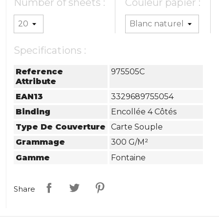
Number of sheets :
Couleur papier :
Specifications :
Reference
975505C
Attribute
EAN13
3329689755054
Binding
Encollée 4 Côtés
Type De Couverture
Carte Souple
Grammage
300 G/m²
Gamme
Fontaine
Share