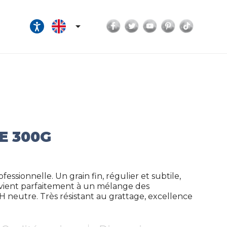
Facebook
Twitter
YouTube
Pinterest
TikTok

E 300G
essionnelle. Un grain fin, régulier et subtile,
Convient parfaitement à un mélange des
H neutre. Très résistant au grattage, excellence