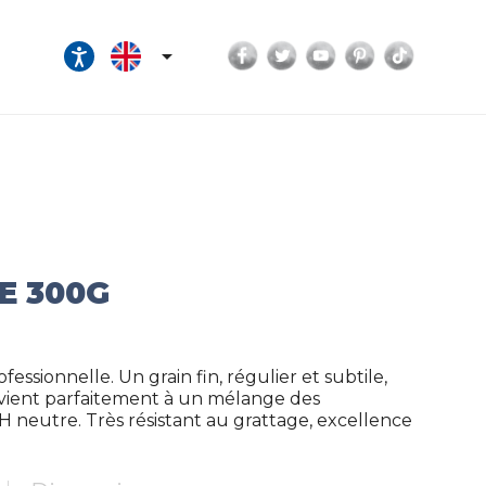
Facebook
Twitter
YouTube
Pinterest
TikTok

E 300G
essionnelle. Un grain fin, régulier et subtile,
Convient parfaitement à un mélange des
H neutre. Très résistant au grattage, excellence