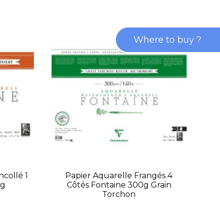
Where to buy ?
ncollé 1
Papier Aquarelle Frangés 4
Bl
0g
Côtés Fontaine 300g Grain
Torchon