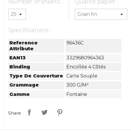
Number of sheets :
Qualité papier :
Specifications :
Reference
96436C
Attribute
EAN13
3329680964363
Binding
Encollée 4 Côtés
Type De Couverture
Carte Souple
Grammage
300 G/m²
Gamme
Fontaine
Share