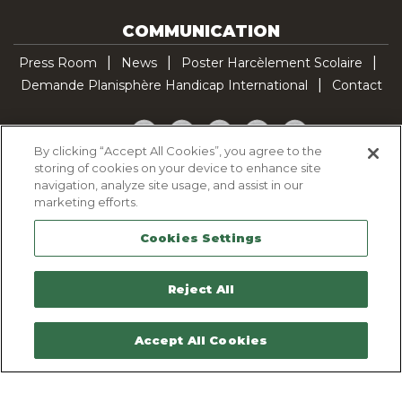
COMMUNICATION
Press Room
News
Poster Harcèlement Scolaire
Demande Planisphère Handicap International
Contact
Facebook
Twitter
YouTube
Pinterest
TikTok
By clicking “Accept All Cookies”, you agree to the
storing of cookies on your device to enhance site
Cookie Policy
navigation, analyze site usage, and assist in our
Privacy policy
marketing efforts.
Legal Notice
Cookies Settings
Sitemap
Contactez-nous
Reject All
Accept All Cookies