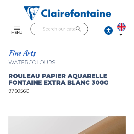
Notebooks and pads
Single and double sheets
search
Fine arts
MENU

Correspondence
Fine Arts
Handicraft
WATERCOLOURS
Wrapping papers
ROULEAU PAPIER AQUARELLE
FONTAINE EXTRA BLANC 300G
Pencil cases & Leather goods
976056C
FIND OUR COLLECTIONS
All the collections