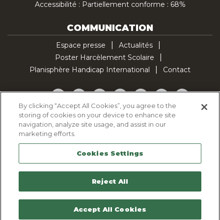
Accessibilité : Partiellement conforme : 68%
COMMUNICATION
Espace presse
Actualités
Poster Harcèlement Scolaire
Planisphère Handicap International
Contact
Facebook
Twitter
YouTube
Pinterest
Instagram
LinkedIn
TikTok
By clicking “Accept All Cookies”, you agree to the
storing of cookies on your device to enhance site
Politique d'utilisation des cookies
navigation, analyze site usage, and assist in our
Politique de confidentialité
marketing efforts.
Mentions légales
Cookies Settings
Plan du site
Contactez-nous
Reject All
Accept All Cookies