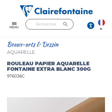
Cahiers & Carnets
Feuilles & Copies
search
Beaux-arts & Dessin
MENU

Correspondance
Beaux-arts & Dessin
Loisirs créatifs
AQUARELLE
Papiers cadeaux et emballages
ROULEAU PAPIER AQUARELLE
FONTAINE EXTRA BLANC 300G
Cuir & trousses
976036C
RETROUVEZ NOS COLLECTIONS
Toutes les collections