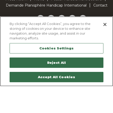
Demande Planisphère Handicap International
Contact
Facebook
Twitter
YouTube
Pinterest
TikTok
By clicking “Accept All Cookies”, you agree to the
storing of cookies on your device to enhance site
Cookie Policy
navigation, analyze site usage, and assist in our
Privacy policy
marketing efforts.
Legal Notice
Cookies Settings
Sitemap
Contactez-nous
Reject All
Accept All Cookies