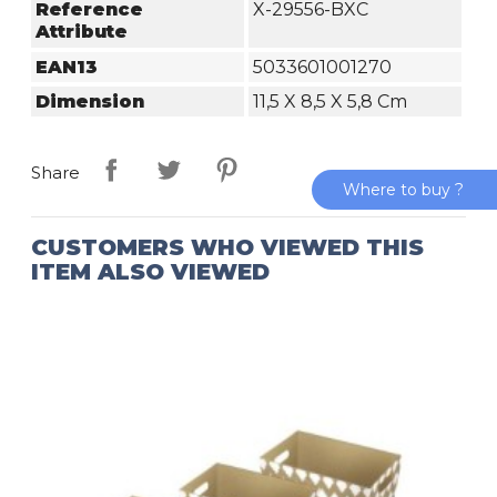
Reference
X-29556-BXC
Attribute
EAN13
5033601001270
Dimension
11,5 X 8,5 X 5,8 Cm
Share
Where to buy ?
CUSTOMERS WHO VIEWED THIS
ITEM ALSO VIEWED