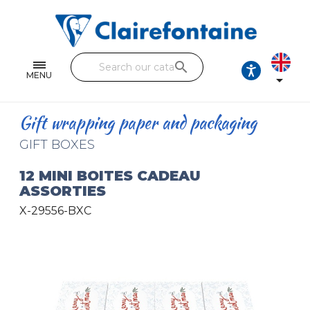
Notebooks and pads
Single and double sheets
search
Fine arts
MENU

Correspondence
Gift wrapping paper and packaging
Handicraft
GIFT BOXES
Wrapping papers
12 MINI BOITES CADEAU
ASSORTIES
Pencil cases & Leather goods
X-29556-BXC
FIND OUR COLLECTIONS
All the collections