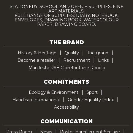
STATIONERY, SCHOOL AND OFFICE SUPPLIES, FINE
ART MATERIALS.
FULL RANGE OF SUPPLIES: DIARY, NOTEBOOK,
ENVELOPES, DRAWING BOOK, WATERCOLOUR
PAPER, DRAWING BOARD.
THE BRAND
History & Heritage
Quality
The group
Become a reseller
Recruitment
Links
Manifeste RSE Clairefontaine Rhodia
COMMITMENTS
Ecology & Environment
Sport
Handicap International
Gender Equality Index
Accessibility
COMMUNICATION
Press Room
News
Poster Harcèlement Scolaire