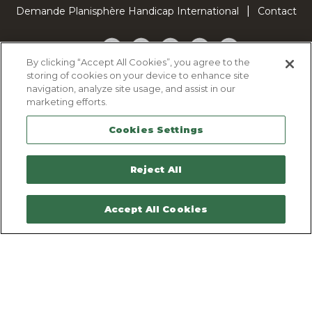
Demande Planisphère Handicap International
Contact
Facebook
Twitter
YouTube
Pinterest
TikTok
By clicking “Accept All Cookies”, you agree to the
storing of cookies on your device to enhance site
Cookie Policy
navigation, analyze site usage, and assist in our
Privacy policy
marketing efforts.
Legal Notice
Cookies Settings
Sitemap
Contactez-nous
Reject All
Accept All Cookies