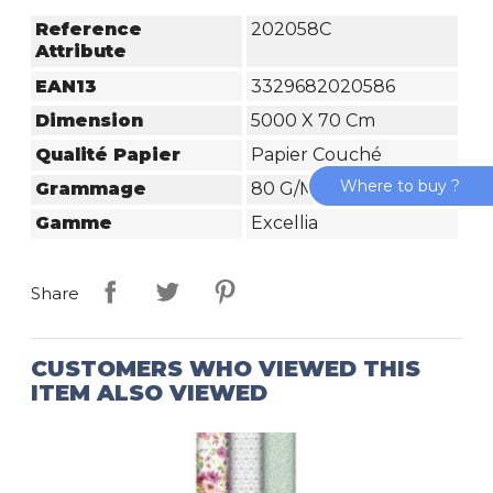
Reference
202058C
Attribute
EAN13
3329682020586
Dimension
5000 X 70 Cm
Qualité Papier
Papier Couché
Where to buy ?
Grammage
80 G/m²
Gamme
Excellia
Share
CUSTOMERS WHO VIEWED THIS
ITEM ALSO VIEWED