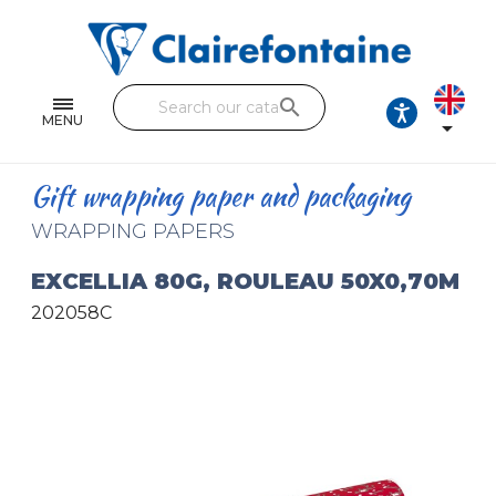
Notebooks and pads
Single and double sheets
search
Fine arts
MENU

Correspondence
Gift wrapping paper and packaging
Handicraft
WRAPPING PAPERS
Wrapping papers
EXCELLIA 80G, ROULEAU 50X0,70M
202058C
Pencil cases & Leather goods
FIND OUR COLLECTIONS
All the collections