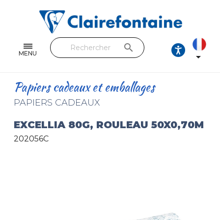
Cahiers & Carnets
Feuilles & Copies
search
Beaux-arts & Dessin
MENU

Correspondance
Papiers cadeaux et emballages
Loisirs créatifs
PAPIERS CADEAUX
Papiers cadeaux et emballages
EXCELLIA 80G, ROULEAU 50X0,70M
202056C
Cuir & trousses
RETROUVEZ NOS COLLECTIONS
Toutes les collections