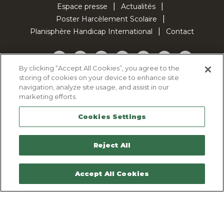
Espace presse
Actualités
Poster Harcèlement Scolaire
Planisphère Handicap International
Contact
Facebook
Twitter
YouTube
Pinterest
Instagram
LinkedIn
TikTok
By clicking “Accept All Cookies”, you agree to the
storing of cookies on your device to enhance site
Politique d'utilisation des cookies
navigation, analyze site usage, and assist in our
Politique de confidentialité
marketing efforts.
Mentions légales
Cookies Settings
Plan du site
Contactez-nous
Reject All
Accept All Cookies