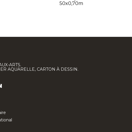
50x0,70m
AUX-ARTS.
IER AQUARELLE, CARTON À DESSIN.
N
ire
tional