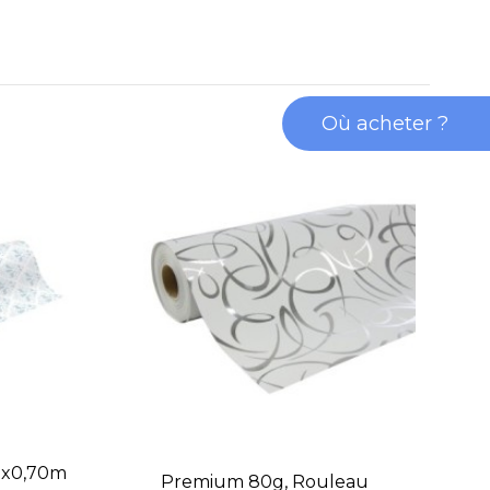
Où acheter ?
R
50x0,70m
Premium 80g, Rouleau