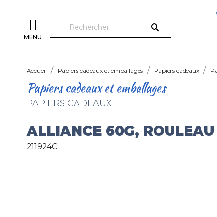
search
MENU
Accueil
Papiers cadeaux et emballages
Papiers cadeaux
Pa
Papiers cadeaux et emballages
PAPIERS CADEAUX
ALLIANCE 60G, ROULEAU
211924C