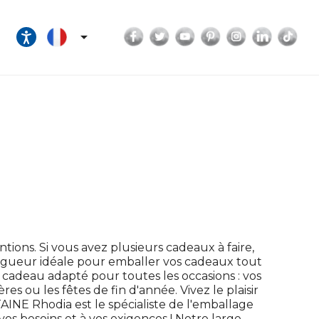
Facebook
Twitter
YouTube
Pinterest
Instagram
LinkedI
Tik

tions. Si vous avez plusieurs cadeaux à faire,
a longueur idéale pour emballer vos cadeaux tout
adeau adapté pour toutes les occasions : vos
res ou les fêtes de fin d'année. Vivez le plaisir
INE Rhodia est le spécialiste de l'emballage
vos besoins et à vos exigences ! Notre large