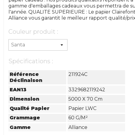
gamme d'emballages cadeaux vous permettra de sub
l'année. QUALITE SUPERIEURE : Le papier Clairefon
Alliance vous garantit le meilleur rapport qualité/prix
Couleur produit :
Spécifications :
Référence
211924C
Déclinaison
EAN13
3329682119242
Dimension
5000 X 70 Cm
Qualité Papier
Papier LWC
Grammage
60 G/m²
Gamme
Alliance