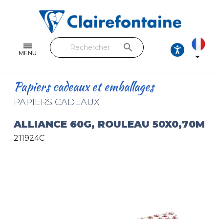
Cahiers & Carnets
Feuilles & Copies
search
Beaux-arts & Dessin
MENU

Correspondance
Papiers cadeaux et emballages
Loisirs créatifs
PAPIERS CADEAUX
Papiers cadeaux et emballages
ALLIANCE 60G, ROULEAU 50X0,70M
211924C
Cuir & trousses
RETROUVEZ NOS COLLECTIONS
Toutes les collections