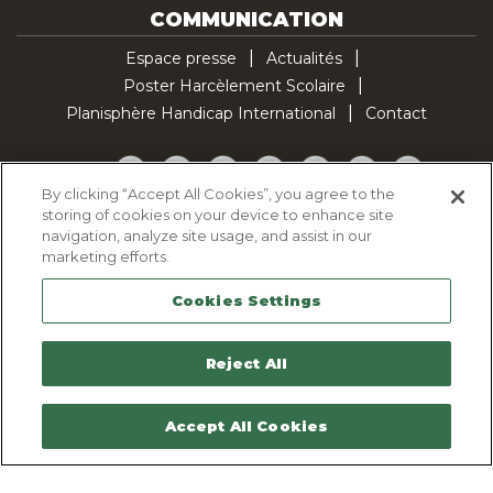
COMMUNICATION
Espace presse
Actualités
Poster Harcèlement Scolaire
Planisphère Handicap International
Contact
Facebook
Twitter
YouTube
Pinterest
Instagram
LinkedIn
TikTok
By clicking “Accept All Cookies”, you agree to the
storing of cookies on your device to enhance site
Politique d'utilisation des cookies
navigation, analyze site usage, and assist in our
Politique de confidentialité
marketing efforts.
Mentions légales
Cookies Settings
Plan du site
Contactez-nous
Reject All
Accept All Cookies