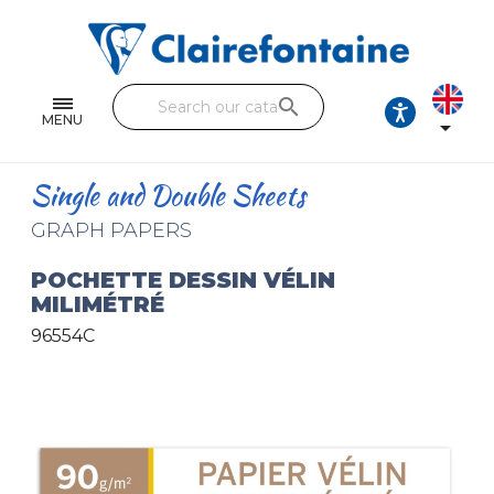
Notebooks and pads
Single and double sheets
search
Fine arts
MENU

Correspondence
Single and Double Sheets
Handicraft
GRAPH PAPERS
Wrapping papers
POCHETTE DESSIN VÉLIN
MILIMÉTRÉ
Pencil cases & Leather goods
96554C
FIND OUR COLLECTIONS
All the collections