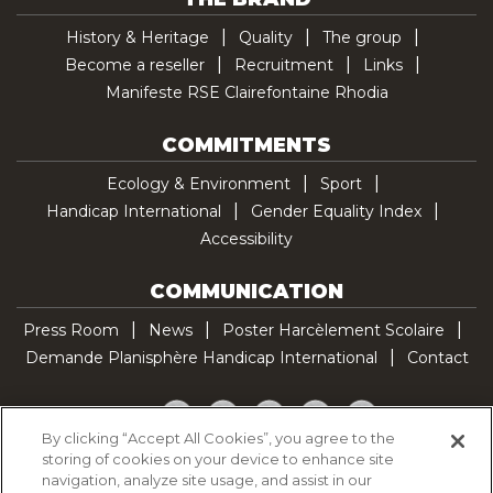
History & Heritage
Quality
The group
Become a reseller
Recruitment
Links
Manifeste RSE Clairefontaine Rhodia
COMMITMENTS
Ecology & Environment
Sport
Handicap International
Gender Equality Index
Accessibility
COMMUNICATION
Press Room
News
Poster Harcèlement Scolaire
Demande Planisphère Handicap International
Contact
Facebook
Twitter
YouTube
Pinterest
TikTok
By clicking “Accept All Cookies”, you agree to the
storing of cookies on your device to enhance site
Cookie Policy
navigation, analyze site usage, and assist in our