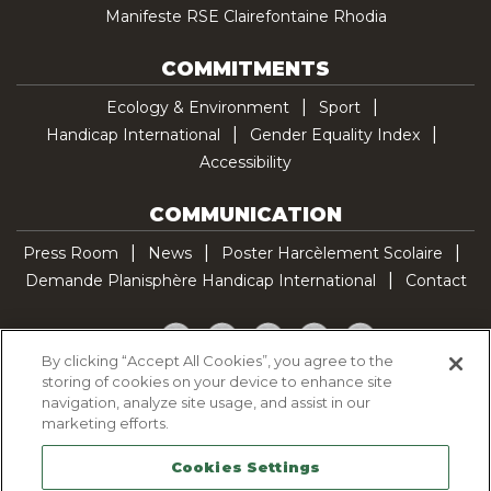
Manifeste RSE Clairefontaine Rhodia
COMMITMENTS
Ecology & Environment
Sport
Handicap International
Gender Equality Index
Accessibility
COMMUNICATION
Press Room
News
Poster Harcèlement Scolaire
Demande Planisphère Handicap International
Contact
Facebook
Twitter
YouTube
Pinterest
TikTok
By clicking “Accept All Cookies”, you agree to the
storing of cookies on your device to enhance site
Cookie Policy
navigation, analyze site usage, and assist in our
Privacy policy
marketing efforts.
Legal Notice
Cookies Settings
Sitemap