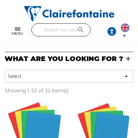
Notebooks and pads
Single and double sheets
search
Fine arts
MENU

Correspondence
WHAT ARE YOU LOOKING FOR ?
Handicraft
Wrapping papers

Select
Pencil cases & Leather goods
Showing 1-32 of 32 item(s)
FIND OUR COLLECTIONS
All the collections