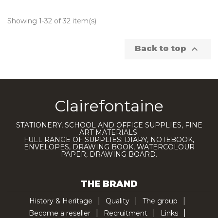
Showing 1-32 of 32 item(s)

Back to top
Clairefontaine
STATIONERY, SCHOOL AND OFFICE SUPPLIES, FINE
ART MATERIALS.
FULL RANGE OF SUPPLIES: DIARY, NOTEBOOK,
ENVELOPES, DRAWING BOOK, WATERCOLOUR
PAPER, DRAWING BOARD.
THE BRAND
History & Heritage
Quality
The group
Become a reseller
Recruitment
Links