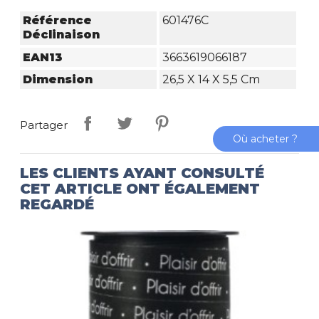
Référence
601476C
Déclinaison
EAN13
3663619066187
Dimension
26,5 X 14 X 5,5 Cm
Partager
Où acheter ?
LES CLIENTS AYANT CONSULTÉ
CET ARTICLE ONT ÉGALEMENT
REGARDÉ