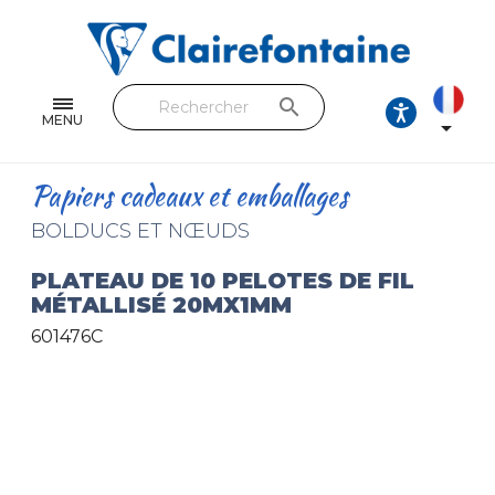
Cahiers & Carnets
Feuilles & Copies
search
Beaux-arts & Dessin
MENU

Correspondance
Papiers cadeaux et emballages
Loisirs créatifs
BOLDUCS ET NŒUDS
Papiers cadeaux et emballages
PLATEAU DE 10 PELOTES DE FIL
MÉTALLISÉ 20MX1MM
Cuir & trousses
601476C
RETROUVEZ NOS COLLECTIONS
Toutes les collections