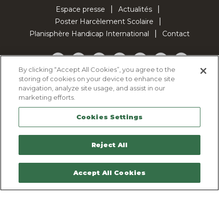
Espace presse
Actualités
Poster Harcèlement Scolaire
Planisphère Handicap International
Contact
Facebook
Twitter
YouTube
Pinterest
Instagram
LinkedIn
TikTok
By clicking “Accept All Cookies”, you agree to the
storing of cookies on your device to enhance site
Politique d'utilisation des cookies
navigation, analyze site usage, and assist in our
Politique de confidentialité
marketing efforts.
Mentions légales
Cookies Settings
Plan du site
Contactez-nous
Reject All
Accept All Cookies