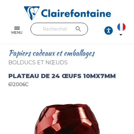
Cahiers & Carnets
Feuilles & Copies
search
Beaux-arts & Dessin
MENU

Correspondance
Papiers cadeaux et emballages
Loisirs créatifs
BOLDUCS ET NŒUDS
Papiers cadeaux et emballages
PLATEAU DE 24 ŒUFS 10MX7MM
612006C
Cuir & trousses
RETROUVEZ NOS COLLECTIONS
Toutes les collections