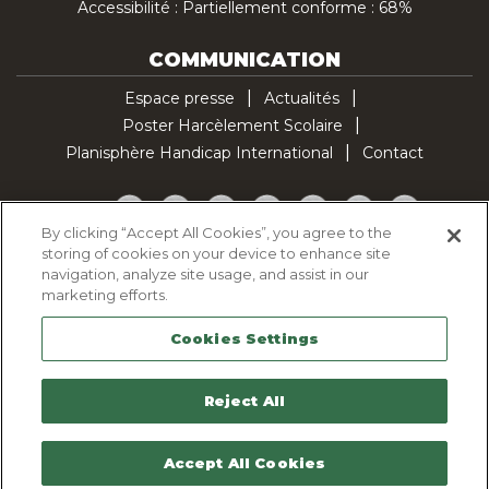
Accessibilité : Partiellement conforme : 68%
COMMUNICATION
Espace presse
Actualités
Poster Harcèlement Scolaire
Planisphère Handicap International
Contact
Facebook
Twitter
YouTube
Pinterest
Instagram
LinkedIn
TikTok
By clicking “Accept All Cookies”, you agree to the
storing of cookies on your device to enhance site
Politique d'utilisation des cookies
navigation, analyze site usage, and assist in our
Politique de confidentialité
marketing efforts.
Mentions légales
Cookies Settings
Plan du site
Contactez-nous
Reject All
Accept All Cookies