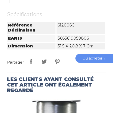
Spécifications :
Référence
612006C
Déclinaison
EAN13
3663619059806
Dimension
31,5 X 20,8 X 7 Cm
Où acheter ?
Partager
LES CLIENTS AYANT CONSULTÉ
CET ARTICLE ONT ÉGALEMENT
REGARDÉ