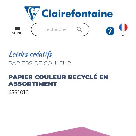
Cahiers & Carnets
Feuilles & Copies
search
Beaux-arts & Dessin
MENU

Correspondance
Loisirs créatifs
Loisirs créatifs
PAPIERS DE COULEUR
Papiers cadeaux et emballages
PAPIER COULEUR RECYCLÉ EN
ASSORTIMENT
Cuir & trousses
456201C
RETROUVEZ NOS COLLECTIONS
Toutes les collections