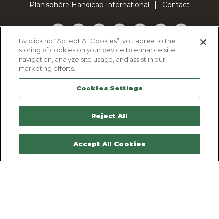
Planisphère Handicap International
Contact
Facebook
Twitter
YouTube
Pinterest
Instagram
LinkedIn
TikTok
By clicking “Accept All Cookies”, you agree to the
storing of cookies on your device to enhance site
Politique d'utilisation des cookies
navigation, analyze site usage, and assist in our
Politique de confidentialité
marketing efforts.
Mentions légales
Cookies Settings
Plan du site
Contactez-nous
Reject All
Accept All Cookies