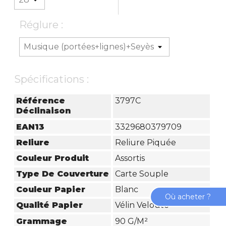
Réglure :
Spécifications :
Référence
3797C
Déclinaison
EAN13
3329680379709
Reliure
Reliure Piquée
Couleur Produit
Assortis
Type De Couverture
Carte Souple
Couleur Papier
Blanc
Où acheter ?
Qualité Papier
Vélin Velouté
Grammage
90 G/m²