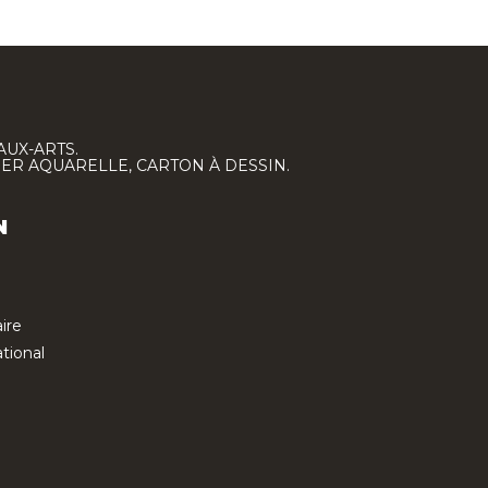
AUX-ARTS.
IER AQUARELLE, CARTON À DESSIN.
N
ire
tional