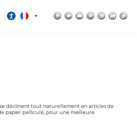
Facebook
Twitter
YouTube
Pinterest
Instagram
LinkedI
Tik

t se déclinent tout naturellement en articles de
e papier pelliculé, pour une meilleure