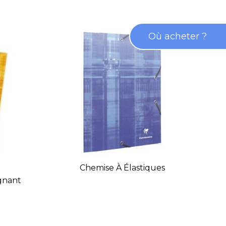
Où acheter ?
Chemise À Élastiques
Ca
gnant