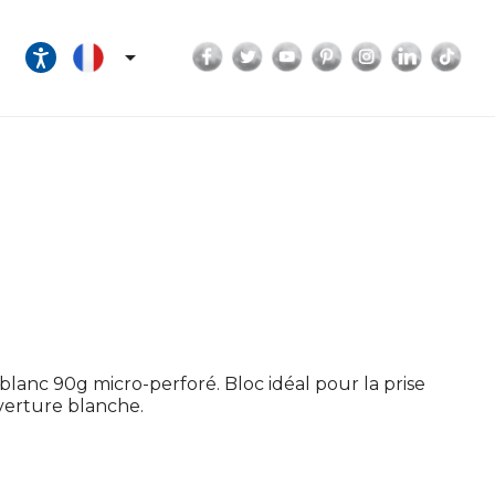
Facebook
Twitter
YouTube
Pinterest
Instagram
LinkedI
Tik

lanc 90g micro-perforé. Bloc idéal pour la prise
uverture blanche.