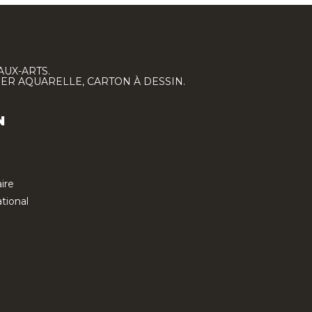
AUX-ARTS.
IER AQUARELLE, CARTON À DESSIN.
N
ire
tional