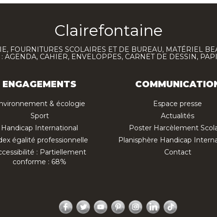
Clairefontaine
E, FOURNITURES SCOLAIRES ET DE BUREAU, MATÉRIEL BE
 AGENDA, CAHIER, ENVELOPPES, CARNET DE DESSIN, PAP
ENGAGEMENTS
COMMUNICATIO
nvironnement & écologie
Espace presse
Sport
Actualités
Handicap International
Poster Harcèlement Scola
dex égalité professionnelle
Planisphère Handicap Interna
cessibilité : Partiellement
Contact
conforme : 68%
Facebook
Twitter
YouTube
Pinterest
Instagram
LinkedIn
TikTok