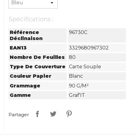
Spécifications :
Référence
96730C
Déclinaison
EAN13
3329680967302
Nombre De Feuilles
80
Type De Couverture
Carte Souple
Couleur Papier
Blanc
Grammage
90 G/m²
Gamme
Graf'IT
Partager