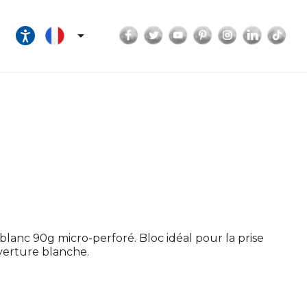
Facebook
Twitter
YouTube
Pinterest
Instagram
LinkedI
Tik

lanc 90g micro-perforé. Bloc idéal pour la prise
uverture blanche.