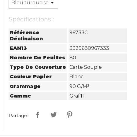
Spécifications :
Référence
96733C
Déclinaison
EAN13
3329680967333
Nombre De Feuilles
80
Type De Couverture
Carte Souple
Couleur Papier
Blanc
Grammage
90 G/m²
Gamme
Graf'IT
Partager