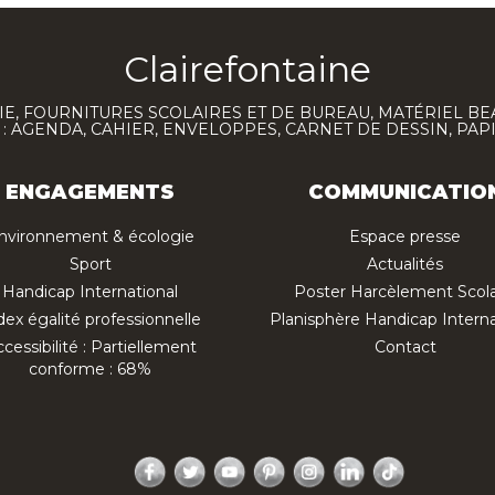
Clairefontaine
E, FOURNITURES SCOLAIRES ET DE BUREAU, MATÉRIEL BE
 AGENDA, CAHIER, ENVELOPPES, CARNET DE DESSIN, PAP
ENGAGEMENTS
COMMUNICATIO
nvironnement & écologie
Espace presse
Sport
Actualités
Handicap International
Poster Harcèlement Scola
dex égalité professionnelle
Planisphère Handicap Interna
cessibilité : Partiellement
Contact
conforme : 68%
Facebook
Twitter
YouTube
Pinterest
Instagram
LinkedIn
TikTok