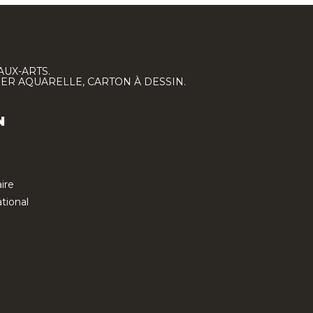
AUX-ARTS.
IER AQUARELLE, CARTON À DESSIN.
N
ire
tional