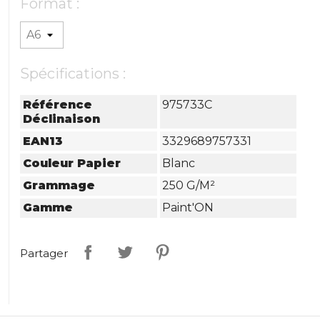
Format :
Spécifications :
Référence
975733C
Déclinaison
EAN13
3329689757331
Couleur Papier
Blanc
Grammage
250 G/m²
Gamme
Paint'ON
Partager