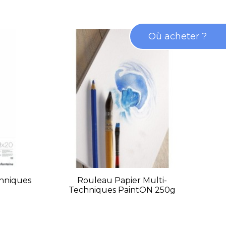
Où acheter ?
chniques
Rouleau Papier Multi-
As
Techniques PaintON 250g