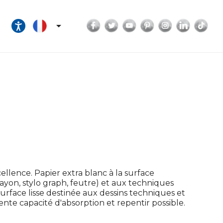
Facebook
Twitter
YouTube
Pinterest
Instagram
LinkedI
Tik

ellence. Papier extra blanc à la surface
ayon, stylo graph, feutre) et aux techniques
urface lisse destinée aux dessins techniques et
llente capacité d'absorption et repentir possible.