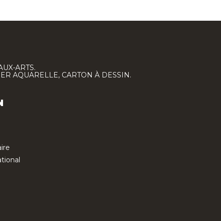
AUX-ARTS.
IER AQUARELLE, CARTON À DESSIN.
N
ire
tional