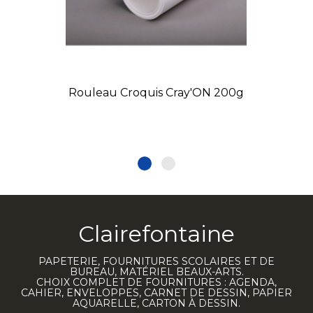
Rouleau Croquis Cray'ON 200g
Clairefontaine
PAPETERIE, FOURNITURES SCOLAIRES ET DE
BUREAU, MATÉRIEL BEAUX-ARTS.
CHOIX COMPLET DE FOURNITURES : AGENDA,
CAHIER, ENVELOPPES, CARNET DE DESSIN, PAPIER
AQUARELLE, CARTON À DESSIN.