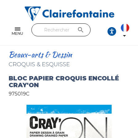
Cahiers & Carnets
Feuilles & Copies
search
Beaux-arts & Dessin
MENU

Correspondance
Beaux-arts & Dessin
Loisirs créatifs
CROQUIS & ESQUISSE
Papiers cadeaux et emballages
BLOC PAPIER CROQUIS ENCOLLÉ
CRAY'ON
Cuir & trousses
975019C
RETROUVEZ NOS COLLECTIONS
Toutes les collections