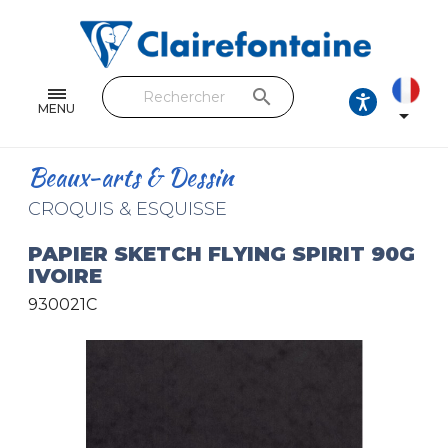
Cahiers & Carnets
Feuilles & Copies
search
Beaux-arts & Dessin
MENU

Correspondance
Beaux-arts & Dessin
Loisirs créatifs
CROQUIS & ESQUISSE
Papiers cadeaux et emballages
PAPIER SKETCH FLYING SPIRIT 90G
IVOIRE
Cuir & trousses
930021C
RETROUVEZ NOS COLLECTIONS
Toutes les collections