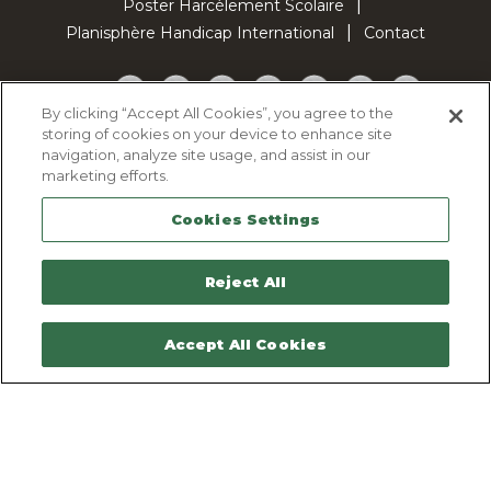
Poster Harcèlement Scolaire
Planisphère Handicap International
Contact
Facebook
Twitter
YouTube
Pinterest
Instagram
LinkedIn
TikTok
By clicking “Accept All Cookies”, you agree to the
storing of cookies on your device to enhance site
Politique d'utilisation des cookies
navigation, analyze site usage, and assist in our
Politique de confidentialité
marketing efforts.
Mentions légales
Cookies Settings
Plan du site
Contactez-nous
Reject All
Accept All Cookies